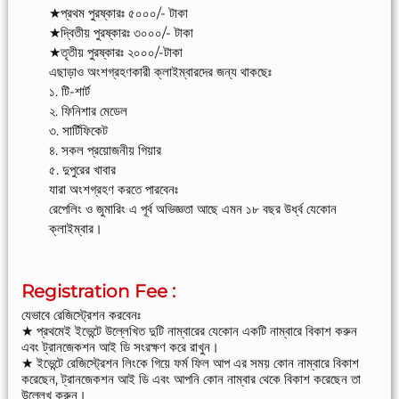
★প্রথম পুরষ্কারঃ ৫০০০/- টাকা
★দ্বিতীয় পুরষ্কারঃ ৩০০০/- টাকা
★তৃতীয় পুরষ্কারঃ ২০০০/-টাকা
এছাড়াও অংশগ্রহণকারী ক্লাইম্বারদের জন্য থাকছেঃ
১. টি-শার্ট
২. ফিনিশার মেডেল
৩. সার্টিফিকেট
৪. সকল প্রয়োজনীয় গিয়ার
৫. দুপুরের খাবার
যারা অংশগ্রহণ করতে পারবেনঃ
রেপেলিং ও জুমারিং এ পূর্ব অভিজ্ঞতা আছে এমন ১৮ বছর উর্ধ্ব যেকোন
ক্লাইম্বার।
Registration Fee :
যেভাবে রেজিস্ট্রেশন করবেনঃ
★ প্রথমেই ইভেন্টে উল্লেখিত দুটি নাম্বারের যেকোন একটি নাম্বারে বিকাশ করুন
এবং ট্রানজেকশন আই ডি সংরক্ষণ করে রাখুন।
★ ইভেন্টে রেজিস্ট্রেশন লিংকে গিয়ে ফর্ম ফিল আপ এর সময় কোন নাম্বারে বিকাশ
করেছেন, ট্রানজেকশন আই ডি এবং আপনি কোন নাম্বার থেকে বিকাশ করেছেন তা
উল্লেখ করুন।