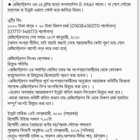
★ রেজিস্ট্রেশন এর ২৪ ঘন্টার মধ্যে কনফার্মেশন E-Mail পাবেন। না পেলে পেইজে
ম্যাসেজ বা ইভেন্ট ওয়ালে পোস্ট করে জানিয়ে দিবেন।
এন্ট্রি ফিঃ
১০০০ টাকা মাত্র + ২০ টাকা বিকাশ চার্জ (01618416570 পার্সোনাল)
(01717-148173 পার্সোনাল)
রেজিস্ট্রেশনের শেষ সময়ঃ ২৮শে জানুয়ারী, ২০২০
(আসন সংখ্যা সীমিত, তাই যাচাই বাছাই শেষে প্রয়োজনীয় কোটা পূরণ হয়ে গেলে
রেজিস্ট্রেশন আগেই বন্ধ করে দেয়া হবে)
রেজিস্ট্রেশন লিংকঃ ক্লোজড।
রিফান্ড পলিসিঃ
-রেজিস্ট্রেশন এর সমাপ্তি ঘোষিত হবার পর অংশগ্রহণকারীদের থেকে কোনরুপ
ক্যান্সেলেশন বা রিফান্ডের রিকোয়েস্ট গ্রহণ করা হবেনা। ।
-রেজিস্ট্রেশন সমাপ্তির পূর্বে অংশগ্রহণকারীদের অনুরোধে আয়োজক কমিটির বিবেচনা
সাপেক্ষে রেজিস্ট্রেশন ফি'র অংশবিশেষ রিফান্ড করা হবে। ।
-যেকোন অবস্থায় আয়োজকগণ ইভেন্ট বাতিল করলে সিংহভাগ রিফান্ড করা হবে।
-কারো আবেদন কমিটি বাতিল করলে তার রেজিস্ট্রেশন ফি থেকে বিকাশ চার্জ ব্যাতিত
সম্পূর্ণ অংশই রিফান্ড করা হবে।
ইভেন্ট তারিখঃ ১৪ই ফেব্রুয়ারী, ২০২০ (শুক্রবার)
রিপোর্টিং টাইমঃ সকাল ৭.০০টা
রিপোর্টিং জোনঃ খৈয়াছড়া ঝর্ণার বড়/প্রথম স্টেপের পাদদেশে
পুরষ্কার বিতরণী অনুষ্ঠানঃ ১৫ই ফেব্রুয়ারী, ২০১৯ (শনিবার)
ভেন্যুঃ গ্যালারী হাউজ ৬, সারসন রোড,আশকার দীঘির পাড়, চট্টগ্রাম।