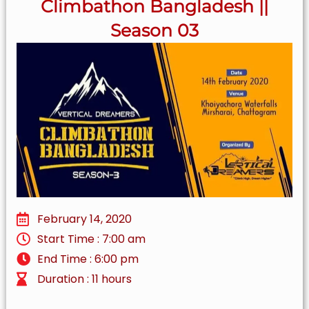
Climbathon Bangladesh ||
Season 03
February 14, 2020
Start Time : 7:00 am
End Time : 6:00 pm
Duration : 11 hours