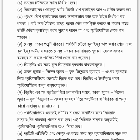
(১) সময়ের ভিত্তিতে স্থান নির্ধারণ হবে।
(২) মিরসরাইয়ের খৈয়াছড়া ঝর্ণার তিনটি ধাপ ক্লাইম্ব আপ ও ডাউন করতে হবে
(৩) প্রথম স্টেপ ক্লাইম্বের জন্য আলাদাভাবে কাট অফ টাইম নির্ধারণ করা
থাকবে। কাট অফ টাইমের মধ্যে প্রথম স্টেপ কমপ্লিট করতে না পারলে পরের
দুইটি স্টেপে ক্লাইম্ব করার সুযোগ পাবেন না এবং প্রতিযোগিতা থেকে বাদ
পড়বেন।
(৪) সেল্ফ এংকর পয়েন্ট থাকবে। প্রতিটি স্টেপে ক্লাইম্ব আপ করার শেষে এবং
ক্লাইম্ব ডাউনের শুরুতে সেল্ফ এংকর করা বাধ্যতামূলক। সেল্ফ এংকর
ব্যবহার না করলে প্রতিযোগিতা থেকে বাদ পড়বেন।
(৫) ডিসেন্ডিং এর সময় ফুল ডিসেন্ডার ব্যবহার বাধ্যতামূলক।
(৬) ডাবল জুমার – সিঙ্গেল জুমার – ফুল ডিসেন্ডার ব্যবহার – এংকর ব্যবহার
নিয়ে প্রতিযোগীতার শুরুতেই ব্রিফ করা হবে।ব্রিফিং এ উপস্থিত থাকা
প্রতিযোগীদের জন্য বাধ্যতামূলক।
(৭) ব্রিফিং এর পর প্রতিযোগিতা চলাকালীন সময়ে, ডাবল জুমার – সিঙ্গেল
জুমার – ফুল ডিসেন্ডার – এংকর ব্যবহার নিয়ে ভলান্টিয়ার বা বিচারক বা অন্য
কারো সাহায্য নেয়া যাবে না।
(৮) প্রতিযোগিতার শুরুতেই লটারির মাধ্যমে ক্লাইম্বারদের সিরিয়াল
নাম্বার(বিব নাম্বার) প্রদান করা হবে।ওই সিরিয়াল নাম্বার অনুযায়ীই
প্রতিযোগীরা প্রতিযোগিতায় অংশ নিতে হবে।
(৯) প্রতিটি এক্টিভিটি এবং সেল্ফ এংকরের সময় স্ক্রু ক্যারাবিনারের স্ক্রু লক