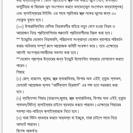
করা বাধ্যতামূলক। কোন প্রতিযোগী স্ক্রু লক করতে ভূলে গেলে, উপস্থিত
ভলান্টিয়ার বা বিচারক ভূল সংশোধন করতে বলবেন(ভূল সংশোধন বাধ্যতামূলক)
এবং ক্লাইম্বারের টাইমিং এর সাথে প্রতিবার স্ক্রু লকের ভূলের জন্য ৩০
সেকেন্ড যুক্ত হবে।
(১০) উপরোল্লিখিত বেসিক নিয়মাবলীর বাইরে নতুন যোগ হওয়া নিয়ম ও
আয়োজন নিয়ে প্রতিযোগিতার শুরুতেই প্রতিযোগীদের ব্রিফ করা হবে।
** ইভেন্টের যেকোন নিয়মাবলি, পরিচালনা সংক্রান্ত যেকোন ব্যাপারে পরিবর্তন
করার অধিকার সম্পূর্ণ রুপে আয়োজক কমিটি সংরক্ষণ করে। তবে এক্ষেত্রে
আগেই অংশগ্রহণকারীদের অবগত করা হবে।
**যেকোন প্রশ্নের উত্তরের জন্য ইভেন্টে উল্লেখিত নাম্বারে যোগাযোগ করতে
পারেন।
গিয়ার:
(১) রোপ, হারনেস, জুমার, স্ক্রু ক্যারাবিনার, ফিগার অফ এইট, হ্যান্ড গ্লাভস,
হেলমেট আয়োজক ক্লাব “ভার্টিক্যাল ড্রিমার্স” এর পক্ষ হতে সরবরাহ করা
হবে।
(২) ব্যক্তিগত গিয়ার (হারনেস,জুমার, স্ক্রু ক্যারাবিনার, ফিগার অফ এইট, হ্যান্ড
গ্লাভস/মিটন) ক্লাইম্বার চাইলে ব্যবহার করতে পারবেন।এক্ষেত্রে গিয়ারের
সমস্ত দায়-দায়িত্ব ক্লাইম্বারকে নিতে হবে।
(৩) যারা মিটন ব্যবহার করতে অভ্যস্ত বা ইচ্ছুক, তারা চাইলে সাথে নিয়ে
আসতেঁ পারবেন।
বিশেষ আকর্ষণঃ