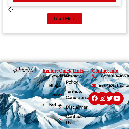
Load More
Explore
Quick Links
Contact Info
Expeditions
Privacy
+880181841657
Policy
Blogs
info@vertical
Terms &
Events
Conditions
Notice
Disclaimer
Contact
Us