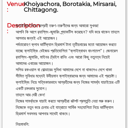
Venue
Khoiyachora, Borotakia, Mirsarai,
:
Chittagong.
Description
ক্লাইম্বিং নিয়ে আগ্রহী তরুণ-তরুণীদের জন্য আবারো সুখবর!
:
আপনি কি আগে র‍্যাপ্লিং-জুমারিং প্র্যাকটিস করেছেন? যদি করে থাকেন তাহলে
আপনার জন্যই এই আয়োজন।
পর্বতারোহণ ক্লাব ভার্টিক্যাল ড্রিমার্স টানা তৃতীয়বারের মতো আয়োজন করতে
যাচ্ছে ক্লাইম্বিং বেইজড প্রতিযোগিতা “ক্লাইম্বাথন বাংলাদেশ”। জেনারেল
র‍্যাপ্লিং-জুমারিং, মাইনর ট্রেইল রানিং এবং আরো কিছু নতুনত্ব নিয়েই
আমাদের এবারের আয়োজন।
সলিড রকওয়াল বা বোল্ডারের সুবিধা আমাদের দেশে না থাকলেও দেশে থাকা
সীমিত সুবিধার মধ্যেই উদীয়মান ক্লাইম্বারদের জন্য আমাদের এই প্রচেষ্টা।
ক্লাইম্বিং নিয়ে সত্যিকারভাবে আগ্রহীদের জন্য নিজের সামর্থ্য যাচাইয়ের এটি
একটি চমৎকার সুযোগ।
তাহলে আর দেরী কেন!
নিজের সামর্থ্যকে যাচাই করতে আগ্রহীরা ঝটপট প্রস্তুতি নেয়া শুরু করুন।
নিজেকে নতুন করে চেনার এই যাত্রাতে সার্বিক সহযোগিতা নিয়ে ভার্টিক্যাল
ড্রিমার্স সবসময় আপনার সাথেই থাকবে।
নিয়মাবলি: