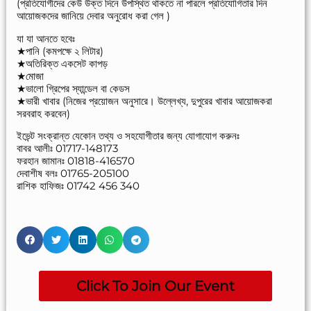
(প্রতিযোগীদের কেউ উক্ত দিনে উপস্থিত থাকতে না পারলে প্রতিযোগিতার দিন
আয়োজকদের জানিয়ে দেবার অনুরোধ করা গেল )
যা যা আনতে হবেঃ
★পানি (কমপক্ষে ২ লিটার)
★অতিরিক্ত একসেট কাপড়
★মোজা
★ভালো গ্রিপের স্যান্ডেল বা কেডস
★ভারী খাবার (নিজের প্রয়োজন অনুসারে। উল্লেখ্য, দুপুরের খাবার আয়োজকরা
সরবরাহ করবেন)
ইভেন্ট সংক্রান্ত যেকোন তথ্য ও সহযোগীতার জন্য যোগাযোগ করুনঃ
বাবর আলীঃ 01717-148173
ফরহান জামানঃ 01818-416570
দেবাশীষ বলঃ 01765-205100
রাশিক হাফিজঃ 01742 456 340
Click To Join Our Event