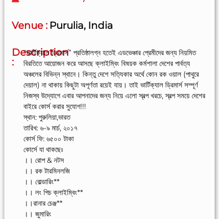
Venue :
Purulia, India
Description
“ভার্টিক্যাল ড্রিমার্স” প্রতিষ্ঠালগ্ন হতেই এডভেঞ্চার প্রেমীদের জন্য নিয়মিত
:
বিরতিতে আয়োজন করে আসছে ক্লাইম্বিং বিষয়ক কর্মশালা দেশের পার্বত্য
অঞ্চলের বিভিন্ন স্থানে। কিন্তু দেশে সত্যিকার অর্থে কোন রক ওয়াল (পাথুরে
দেয়াল) না থাকায় কিছুটা অপূর্ণতা রয়েই যায়। তাই ভার্টিক্যাল ড্রিমার্স সম্পূর্ণ
নিজস্ব উদ্যোগে এবার আপনাদের জন্য নিয়ে এলো স্বল্প খরচে, স্বল্প সময়ে দেশের
বাইরে কোর্স করার সুযোগ!!!
স্থান: পুরুলিয়া,ভারত
তারিখ: ৬-৯ মার্চ, ২০১৭
কোর্স ফি: ৬৫০০ টাকা
কোর্সে যা থাকছেঃ
।। রোপ & নটস
।। রক টারমিনলজি
।। বোল্ডারিং**
।। লং পিচ ক্লাইম্বিং**
।।রানার চেঞ্জ**
।। জুমারিং