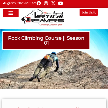
August 7, 2026 12:51 am
Join Us
Rock Climbing Course || Season
01