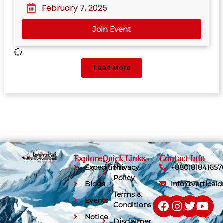
February 7, 2025
Join Event
Load More
Explore
Quick Links
Contact Info
Expeditions
Privacy
+880181841657
Policy
Blogs
info@vertical
Terms &
Events
Conditions
Notice
Disclaimer