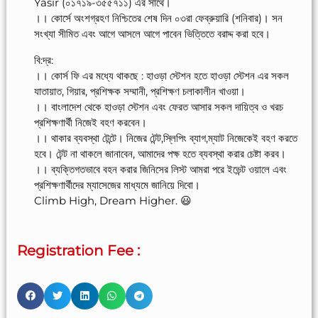
Yasir (০১৭১৯-৩৫৫৭১১) এর সাথে।
।। কোর্সে অংশগ্রহণ নিশ্চিতের শেষ দিন ০৩রা ফেব্রুয়ারি (শনিবার)। সন
সংখ্যা সীমিত এবং আগে আসলে আগে পাবেন ভিত্তিতে বরাদ্দ করা হবে।
বি:দ্র:
।। কোর্স ফি এর মধ্যে থাকছে : হাওড়া স্টেশন হতে হাওড়া স্টেশন এর সকল
যাতায়াত, গিয়ার, প্রশিক্ষক সম্মানী, প্রশিক্ষণ চলাকালীন খাওয়া।
।। বাংলাদেশ থেকে হাওড়া স্টেশন এবং ফেরত আসার সকল দায়িত্ব ও খরচ
প্রশিক্ষণার্থী নিজেই বহণ করবেন।
।। থাকার ব্যবস্থা টেন্টে। নিজের টেন্ট,স্লিপিং ব্যাগ,ম্যাট নিজেকেই বহণ করতে
হবে। টেন্ট না থাকলে জানাবেন, আমাদের পক্ষ হতে ব্যবস্থা করার চেষ্টা করব।
।। ব্যক্তিগতভাবে বহন করার জিনিসের লিস্ট আমরা পরে ইভেন্ট ওয়ালে এবং
প্রশিক্ষণার্থীদের ম্যাসেজের মাধ্যমে জানিয়ে দিবো।
Climb High, Dream Higher. 😃
Registration Fee :