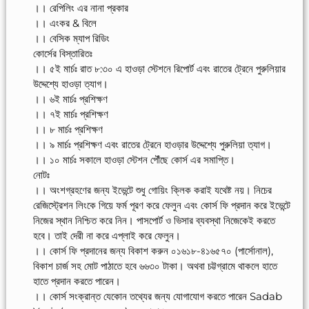
।। রেপিলিং এর নানা প্রকার
।। এংকর & বিলে
।। বেসিক ম্যাপ রিডিং
কোর্সের বিস্তারিতঃ
।। ৫ই মার্চঃ রাত ৮:৩০ এ হাওড়া স্টেশনে রিপোর্ট এবং রাতের ট্রেনে পুরুলিয়ার
উদ্দেশ্যে হাওড়া ত্যাগ।
।। ৬ই মার্চঃ প্রশিক্ষণ
।। ৭ই মার্চঃ প্রশিক্ষণ
।। ৮ মার্চঃ প্রশিক্ষণ
।। ৯ মার্চঃ প্রশিক্ষণ এবং রাতের ট্রেনে হাওড়ার উদ্দেশ্যে পুরুলিয়া ত্যাগ।
।। ১০ মার্চঃ সকালে হাওড়া স্টেশন পৌঁছে কোর্স এর সমাপ্তি।
নোটঃ
।। অংশগ্রহণের জন্য ইভেন্টে শুধু গোয়িং ক্লিক করাই যথেষ্ট নয়। নিচের
রেজিস্ট্রেশন লিংকে গিয়ে ফর্ম পূরণ করে ফেলুন এবং কোর্স ফি প্রদান করে ইভেন্টে
নিজের স্থান নিশ্চিত করে নিন। পাসপোর্ট ও ভিসার ব্যবস্থা নিজেকেই করতে
হবে। তাই দেরী না করে এপ্লাই করে ফেলুন।
।। কোর্স ফি প্রদানের জন্য বিকাশ করুন ০১৬১৮-৪১৬৫৭০ (পার্সোনাল),
বিকাশ চার্জ সহ মোট পাঠাতে হবে ৬৬৩০ টাকা। অথবা চট্টগ্রামে থাকলে হাতে
হাতে প্রদান করতে পারেন।
।। কোর্স সংক্রান্ত যেকোন তথ্যের জন্য যোগাযোগ করতে পারেন Sadab