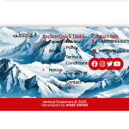
Explore
Quick Links
Contact Info
Expeditions
Privacy
+880181841657
Policy
Blogs
info@vertical
Terms &
Events
Conditions
Notice
Disclaimer
Contact
Us
Vertical Dreamers © 2025
Developed by
wasif zahed