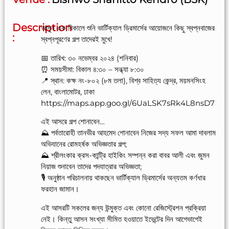
Description
আসুন এক বিকালে শুনি ভার্টিক্যাল ড্রিমার্সের আয়োজনে কিছু স্বপ্নবাজের
:
স্বপ্নপূরণের গল্প তাদেরই মুখে!
📅 তারিখ: ৩০ নভেম্বর ২০২৪ (শনিবার)
⏰ সময়সীমা: বিকাল ৪:৩০ – সন্ধ্যা ৮:৩০
📍 স্থান: কক্ষ নং-৮০২ (৮ম তলা), বিশ্ব সাহিত্য কেন্দ্র, ময়মনসিংহ
লেন, বাংলামোটর, ঢাকা
https://maps.app.goo.gl/6UaLSK7sRk4L8nsD7
এই আসরে গল্প শোনাবেন…
⛰️ পর্বতারোহী তানভীর আহমেদ শোনাবেন নিজের সদ্য সফল আমা দাবলাম
অভিযানের রোমহর্ষক অভিজ্ঞতার গল্প;
⛰️ শ্রীলংকার ক্রস-কান্ট্রি হাইকিং সম্পন্ন করা বাবর আলী এবং জুমন
নিয়াজ শুনাবেন তাদের পদযাত্রার অভিজ্ঞতা;
🎙️ অনুষ্ঠান পরিচালনায় থাকছেন ভার্টিক্যাল ড্রিমার্সের অন্যতম কর্ণধার
ফরহান জামান।
এই আসরটি সকলের জন্য উন্মুক্ত এবং কোনো রেজিস্ট্রেশন প্রক্রিয়া
নেই। কিন্তু আসন সংখ্যা সীমিত হওয়াতে ইভেন্টের দিন আগেভাগেই