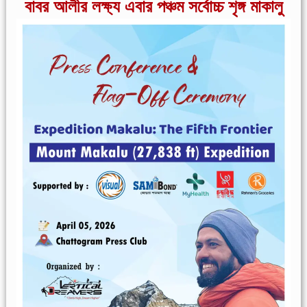
বাবর আলীর লক্ষ্য এবার পঞ্চম সর্বোচ্চ শৃঙ্গ মাকালু