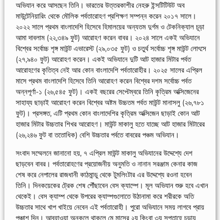
অভিযান করে আসছেন তিনি। ভারতের উত্তরকাশীর নেহরু ইন্সটিটিউট অব
মাউন্টেনিয়ারিং থেকে মৌলিক পর্বতারোহণ প্রশিক্ষণ সম্পন্ন করেন ২০১৭ সালে।
২০২২ সালে প্রথম বাংলাদেশি হিসেবে হিমালয়ের অন্যতম দুর্গম ও টেকনিক্যাল চূড়া
আমা দাবলাম (২২,৩৪৯ ফুট) আরোহণ করেন বাবর। ২০২৪ সালে একই অভিযানে
বিশ্বের সর্বোচ্চ শৃঙ্গ মাউন্ট এভারেস্ট (২৯,০৩৫ ফুট) ও চতুর্থ সর্বোচ্চ শৃঙ্গ মাউন্ট লোৎসে
(২৭,৯৪০ ফুট) আরোহণ করেন। একই অভিযানে দুটি আট হাজার মিটার পর্বত
আরোহণের কৃতিত্ব নেই আর কোন বাংলাদেশি পর্বতারোহীর। ২০২৫ সালের এপ্রিল
মাসে প্রথম বাংলাদেশি হিসেবে তিনি আরোহণ করেন বিশ্বের দশম সর্বোচ্চ পর্বত
অন্নপূর্ণা-১ (২৬,৫৪৫ ফুট)। একই বছরের সেপ্টেম্বরে তিনি কৃত্রিম অক্সিজেনের
সাহায্য ছাড়াই আরোহণ করেন বিশ্বের অষ্টম উচ্চতম পর্বত মাউন্ট মানাসলু (২৬,৭৮১
ফুট)। প্রসঙ্গত, এটি প্রথম কোন বাংলাদেশির কৃত্রিম অক্সিজেন ছাড়াই কোন আট
হাজার মিটার উচ্চতার শিখর আরোহণ। মাউন্ট মাকালু হতে যাচ্ছে আট হাজার মিটারের
(২৬,২৪৬ ফুট বা ততোধিক) বেশি উচ্চতার পর্বতে বাবরের পঞ্চম অভিযান।
সংবাদ সম্মেলনে জানানো হয়, ৭ এপ্রিল মাউন্ট মাকালু অভিযানের উদ্দেশ্যে দেশ
ছাড়বেন বাবর। পর্বতারোহণের প্রয়োজনীয় অনুমতি ও নানান সরঞ্জাম কেনার কাজ
শেষ করে নেপালের রাজধানী কাঠমান্ডু থেকে টুমলিংটার এর উদ্দেশ্যে রওনা হবেন
তিনি। দিনকয়েকের ট্রেক শেষ পৌঁছাবেন বেস ক্যাম্পে। মূল অভিযান শুরু হবে এখান
থেকেই। বেস ক্যাম্প থেকে উপরের ক্যাম্পগুলোতে উঠানামা করে শরীরকে অতি
উচ্চতার সাথে খাপ খাইয়ে নেবেন এই পর্বতারোহী। পুরো অভিযানে সময় লাগবে প্রায়
পঞ্চাশ দিন। আবহাওয়া অনুকূলে থাকলে মে মাসের ২য় কিংবা ৩য় সপ্তাহে চূড়ায়