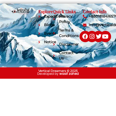
Explore
Quick Links
Contact Info
Expeditions
Privacy
+880181841657
Policy
Blogs
info@vertical
Terms &
Events
Conditions
Notice
Disclaimer
Contact
Us
Vertical Dreamers © 2025
Developed by
wasif zahed