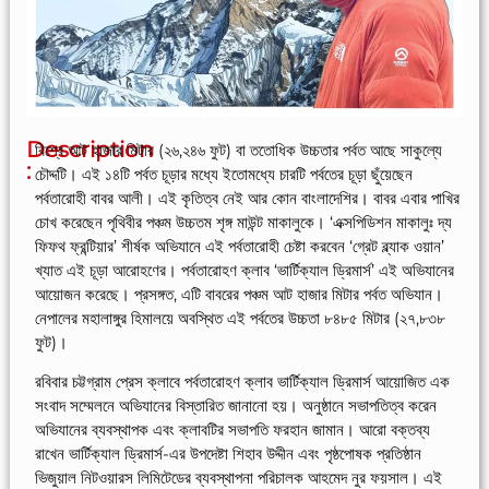
Description
বিশ্বে আট হাজার মিটার (২৬,২৪৬ ফুট) বা ততোধিক উচ্চতার পর্বত আছে সাকুল্যে
:
চৌদ্দটি। এই ১৪টি পর্বত চূড়ার মধ্যে ইতোমধ্যে চারটি পর্বতের চূড়া ছুঁয়েছেন
পর্বতারোহী বাবর আলী। এই কৃতিত্ব নেই আর কোন বাংলাদেশির। বাবর এবার পাখির
চোখ করেছেন পৃথিবীর পঞ্চম উচ্চতম শৃঙ্গ মাউন্ট মাকালুকে। ‘এক্সপিডিশন মাকালুঃ দ্য
ফিফথ ফ্রন্টিয়ার’ শীর্ষক অভিযানে এই পর্বতারোহী চেষ্টা করবেন ‘গ্রেট ব্ল্যাক ওয়ান’
খ্যাত এই চূড়া আরোহণের। পর্বতারোহণ ক্লাব ‘ভার্টিক্যাল ড্রিমার্স’ এই অভিযানের
আয়োজন করেছে। প্রসঙ্গত, এটি বাবরের পঞ্চম আট হাজার মিটার পর্বত অভিযান।
নেপালের মহালাঙ্গুর হিমালয়ে অবস্থিত এই পর্বতের উচ্চতা ৮৪৮৫ মিটার (২৭,৮৩৮
ফুট)।
রবিবার চট্টগ্রাম প্রেস ক্লাবে পর্বতারোহণ ক্লাব ভার্টিক্যাল ড্রিমার্স আয়োজিত এক
সংবাদ সম্মেলনে অভিযানের বিস্তারিত জানানো হয়। অনুষ্ঠানে সভাপতিত্ব করেন
অভিযানের ব্যবস্থাপক এবং ক্লাবটির সভাপতি ফরহান জামান। আরো বক্তব্য
রাখেন ভার্টিক্যাল ড্রিমার্স-এর উপদেষ্টা শিহাব উদ্দীন এবং পৃষ্ঠপোষক প্রতিষ্ঠান
ভিজুয়াল নিটওয়ারস লিমিটেডের ব্যবস্থাপনা পরিচালক আহমেদ নুর ফয়সাল। এই