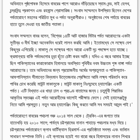
অভিযানে পৃষ্ঠপোষক হিসেবে বাবরের পাশে আরোও দাঁড়িয়েছেন স্যাম-বন্ড, মাই হেলথ,
চন্দ্রবিন্দু প্রকাশন এবং রহমান্স গ্রোসারিজ। সংবাদ সম্মেলনে উপস্থিত ছিলেন দেশের
পর্বতারোহণ মহলের পরিচিত মুখ ও পর্বত অনুরাগীরাও। অনুষ্ঠানের শেষ পর্যায়ে বাবরের
হাতে তুলে দেওয়া হয় জাতীয় পতাকা।
সংবাদ সম্মলনে বাবর বলেন, ‘বিশ্বের ১৪টি আট হাজার মিটার পর্বত আরোহণের একটা
সুতীব্র ও দীর্ঘ ইচ্ছা অনেকদিন ধরেই লালন করছি আমি। ইতোমধ্যে সে লক্ষ্যে বেশ
কিছুদূর এগিয়েছি। মাকালু সে লক্ষ্যের পানে আরো একটি দৃঢ় পদক্ষেপ হতে যাচ্ছে।
ক্রমান্বয়ে বাকি পর্বতগুলোর চূড়া ছুঁতে চেষ্টা করব আমি। যদিও এ বছর আমার ইচ্ছে
ছিল পাকিস্তানের কারাকোরাম হিমালয়ে অবস্থিত পৃথিবীর নবম উচ্চতম শৃঙ্গ নাঙ্গা পর্বত
আরোহণের। তবে অভিযানের জন্য প্রয়োজনীয় অর্থের অপ্রতুলতা ও পাকিস্তান-
আফগানিস্তান সীমান্তে বিদ্যমান উত্তেজনার প্রেক্ষিতে আমি লক্ষ্য পরিবর্তন করে
পাখির চোখ করেছি মাউন্ট মাকালুকে। মাউন্ট মাকালু নিঃসন্দেহে চ্যালেঞ্জিং একটি
পর্বত। এটি বিখ্যাত এর খাড়া ঢাল ও প্রচণ্ড বাতাসের জন্য। চতুর্মুখী পিরামিড
আকৃতির স্বতন্ত্র এই পর্বত আরোহীদের ভালোই পরীক্ষায় ফেলে। সেই চ্যালেঞ্জটুকু
নিতে আমি প্রস্তুত। নতুন আর চ্যালেঞ্জিং কিছু করতে আমি সব সময়ই আনন্দ পাই।’
পর্বতারোহণে বাবরের পথচলা শুরু ২০১৪ সাল থেকে। ট্রেকিং-এর জগতে তার
হাতেখড়ি হয় ২০১০ সালে; পার্বত্য চট্টগ্রামের নানান পাহাড়ে পথচলার মধ্য দিয়ে।
চট্টগ্রামের পর্বতারোহণ ক্লাব ভার্টিক্যাল ড্রিমার্স-এর প্রতিষ্ঠাতা সদস্য এবং বর্তমান
সাধারণ সম্পাদক তিনি। এই ক্লাবের হয়েই গত বারো বছর হিমালয়ের নানান শিখরে