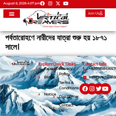
August 6, 2026 4:07 pm
Join Us
পর্বতারোহণে নারীদের যাত্রা শুরু হয় ১৮৭১
সালে।
Explore
Quick Links
Contact Info
Expeditions
Privacy
+880181841657
Policy
Blogs
info@vertical
Terms &
Events
Conditions
Notice
Disclaimer
Contact
Us